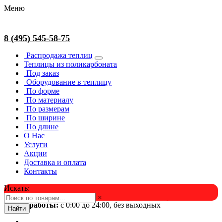
Меню
8 (495) 545-58-75
Распродажа теплиц
Теплицы из поликарбоната
Под заказ
Оборудование в теплицу
По форме
По материалу
По размерам
По ширине
По длине
О Нас
Услуги
Акции
Доставка и оплата
Контакты
Искать:
×
Успейте в августе! Скидка и подарок на выбор. Звоните!
Время работы:
с 0:00 до 24:00, без выходных
Найти