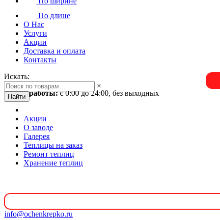
По ширине
По длине
О Нас
Услуги
Акции
Доставка и оплата
Контакты
Искать:
×
Время работы:
с 0:00 до 24:00, без выходных
Найти
Акции
О заводе
Галерея
Теплицы на заказ
Ремонт теплиц
Хранение теплиц
info@ochenkrepko.ru