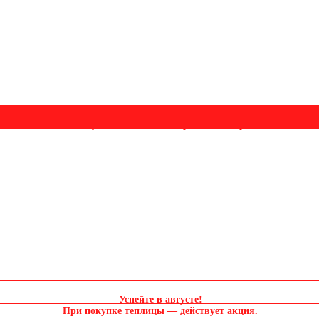
Успейте в августе! Скидка и подарок на выбор. Звоните!
Успейте в августе
!
При покупке теплицы — действует акция.