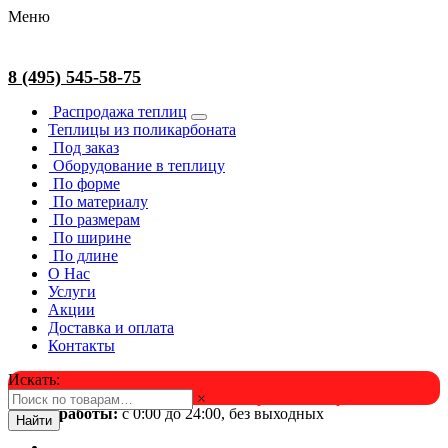
Меню
8 (495) 545-58-75
Распродажа теплиц
Теплицы из поликарбоната
Под заказ
Оборудование в теплицу
По форме
По материалу
По размерам
По ширине
По длине
О Нас
Услуги
Акции
Доставка и оплата
Контакты
Искать:
×
Успейте в августе! Скидка и подарок на выбор. Звоните!
Время работы:
с 0:00 до 24:00, без выходных
Найти