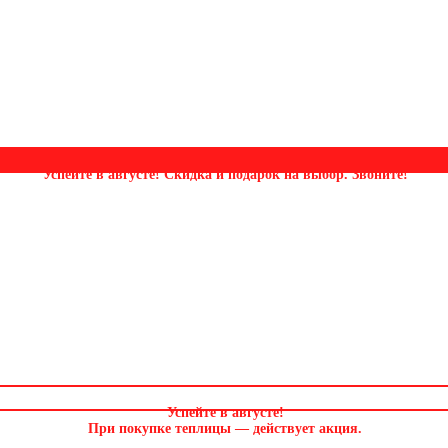
Успейте в августе! Скидка и подарок на выбор. Звоните!
Успейте в августе
!
При покупке теплицы — действует акция.