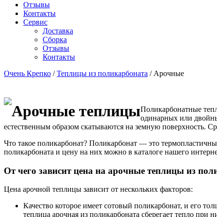
Отзывы
Контакты
Сервис
Доставка
Сборка
Отзывы
Контакты
Очень Крепко
/
Теплицы из поликарбоната
/
Арочные
Арочные теплицы
Поликарбонатные тепл
одинарных или двойных
естественным образом скатываются на земную поверхность. Ср
Что такое поликарбонат? Поликарбонат — это термопластичны
поликарбоната и цену на них можно в каталоге нашего интерне
От чего зависит цена на арочные теплицы из по
Цена арочной теплицы зависит от нескольких факторов:
Качество которое имеет сотовый поликарбонат, и его тол
теплица арочная из поликарбоната сберегает тепло при н