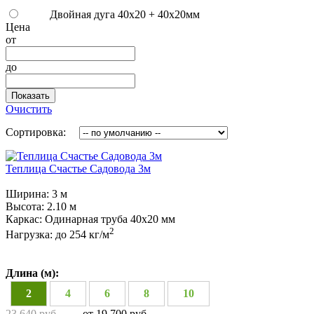
Двойная дуга 40x20 + 40х20мм
Цена
от
до
Показать
Очистить
Сортировка:
Теплица Счастье Садовода 3м
Ширина:
3 м
Высота:
2.10 м
Каркас:
Одинарная труба 40х20 мм
2
Нагрузка:
до 254 кг/м
Длина (м):
2
4
6
8
10
23 640 руб.
от 19 700 руб.