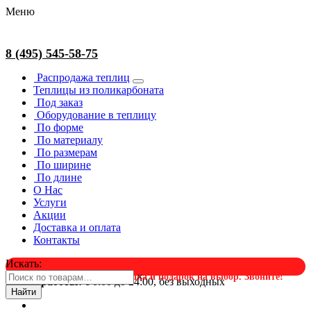
Меню
8 (495) 545-58-75
Распродажа теплиц
Теплицы из поликарбоната
Под заказ
Оборудование в теплицу
По форме
По материалу
По размерам
По ширине
По длине
О Нас
Услуги
Акции
Доставка и оплата
Контакты
Искать:
×
Успейте в августе! Скидка и подарок на выбор. Звоните!
Время работы:
с 0:00 до 24:00, без выходных
Найти