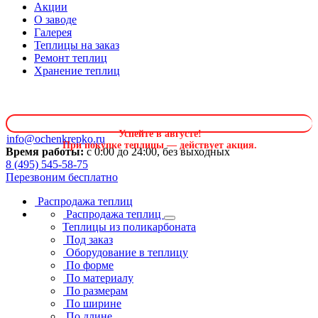
Акции
О заводе
Галерея
Теплицы на заказ
Ремонт теплиц
Хранение теплиц
Успейте в августе
!
info@ochenkrepko.ru
При покупке теплицы — действует акция.
Время работы:
с 0:00 до 24:00, без выходных
8 (495) 545-58-75
Перезвоним бесплатно
Распродажа теплиц
Распродажа теплиц
Теплицы из поликарбоната
Под заказ
Оборудование в теплицу
По форме
По материалу
По размерам
По ширине
По длине