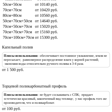
50см+50см
от 10140 руб.
70см+70см
от 10420 руб.
80см+80см
от 10560 руб.
50см+70см+50см
от 14640 руб.
70см+50см+70см
от 15020 руб.
70см+70см+70см
от 15160 руб.
70см+100см+70см
от 15300 руб.
Капельный полив
Плюсы использования:
обеспечивает постоянное увлажнение, земля не
пересыхает;
равномерное распределение влаги у корней растений;
экономия воды относительно ручного полива в 3-4 раза.
от 1 500 руб.
Торцевой поликарбонатный профиль
Плюсы использования:
не будет соскакивать с СПК;
придает
эстетически красивый, законченный вид теплице;
у нас профиль того же
производителя, что и поликарбонат.
от 100 руб.