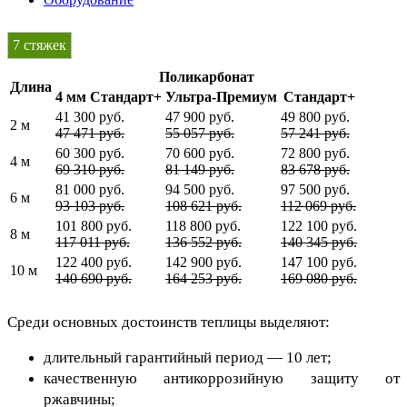
7 стяжек
Поликарбонат
Длина
4 мм Стандарт+
Ультра-Премиум
Стандарт+
41 300 руб.
47 900 руб.
49 800 руб.
2 м
47 471 руб.
55 057 руб.
57 241 руб.
60 300 руб.
70 600 руб.
72 800 руб.
4 м
69 310 руб.
81 149 руб.
83 678 руб.
81 000 руб.
94 500 руб.
97 500 руб.
6 м
93 103 руб.
108 621 руб.
112 069 руб.
101 800 руб.
118 800 руб.
122 100 руб.
8 м
117 011 руб.
136 552 руб.
140 345 руб.
122 400 руб.
142 900 руб.
147 100 руб.
10 м
140 690 руб.
164 253 руб.
169 080 руб.
Среди основных достоинств теплицы выделяют:
длительный гарантийный период — 10 лет;
качественную антикоррозийную защиту от 
ржавчины;