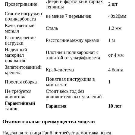
Двери и форточки в торцах
Проветривание
2 шт
теплицы
Снятие нагрузки с
не менее 7 перемычек
40х20мм
поликарбоната
Качественный
Сталь
1.2 мм
металл
Распределение
Расстояние между арками
1 м
нагрузки
Надежный
Плотный поликарбонат с
материал
от 4 мм
защитой от ультрафиолета
покрытия
Запатентованный
Краб-система
4 болта
крепеж
Понятная инструкция в
Простая сборка
1
комплекте
Не требуется
Стоит весь год без
демонтаж
дополнительных усилений
Гарантийный
Гарантия
10 лет
талон
Отличительные преимущества модели
Надежная теплица Гриб не требует демонтажа перед