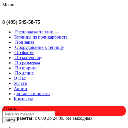
Меню
8 (495) 545-58-75
Распродажа теплиц
Теплицы из поликарбоната
Под заказ
Оборудование в теплицу
По форме
По материалу
По размерам
По ширине
По длине
О Нас
Услуги
Акции
Доставка и оплата
Контакты
Искать:
×
Успейте в августе! Скидка и подарок на выбор. Звоните!
Время работы:
с 0:00 до 24:00, без выходных
Найти