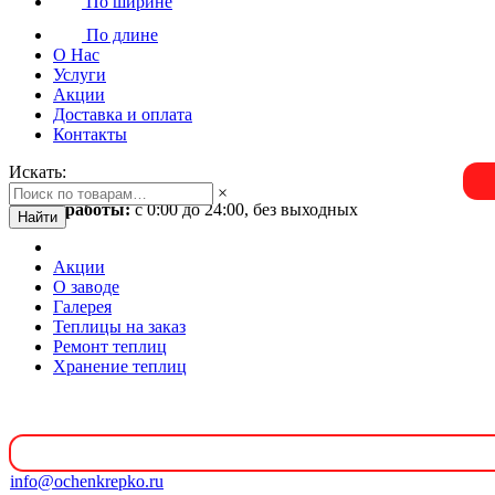
По ширине
По длине
О Нас
Услуги
Акции
Доставка и оплата
Контакты
Искать:
×
Время работы:
с 0:00 до 24:00, без выходных
Найти
Акции
О заводе
Галерея
Теплицы на заказ
Ремонт теплиц
Хранение теплиц
info@ochenkrepko.ru