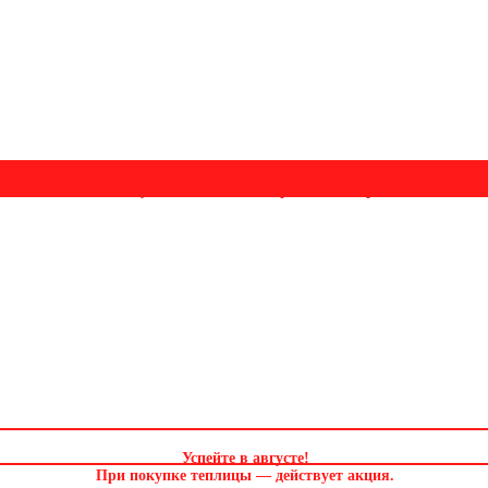
Успейте в августе! Скидка и подарок на выбор. Звоните!
Успейте в августе
!
При покупке теплицы — действует акция.