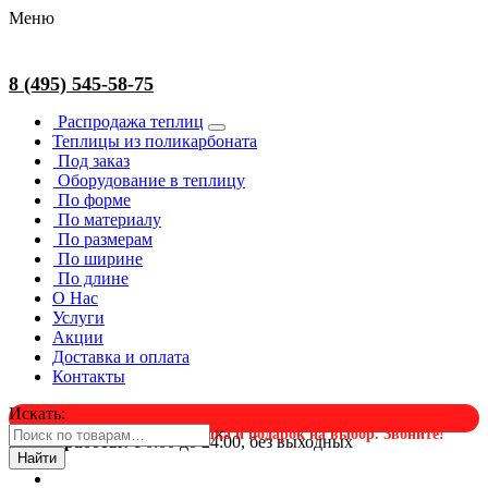
Меню
8 (495) 545-58-75
Распродажа теплиц
Теплицы из поликарбоната
Под заказ
Оборудование в теплицу
По форме
По материалу
По размерам
По ширине
По длине
О Нас
Услуги
Акции
Доставка и оплата
Контакты
Искать:
×
Успейте в августе! Скидка и подарок на выбор. Звоните!
Время работы:
с 0:00 до 24:00, без выходных
Найти