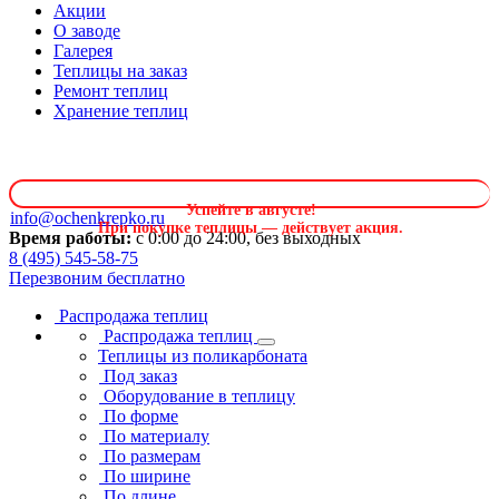
Акции
О заводе
Галерея
Теплицы на заказ
Ремонт теплиц
Хранение теплиц
Успейте в августе
!
info@ochenkrepko.ru
При покупке теплицы — действует акция.
Время работы:
с 0:00 до 24:00, без выходных
8 (495) 545-58-75
Перезвоним бесплатно
Распродажа теплиц
Распродажа теплиц
Теплицы из поликарбоната
Под заказ
Оборудование в теплицу
По форме
По материалу
По размерам
По ширине
По длине