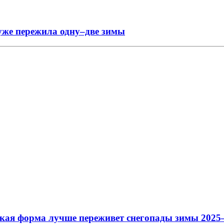
 уже пережила одну–две зимы
акая форма лучше переживет снегопады зимы 2025