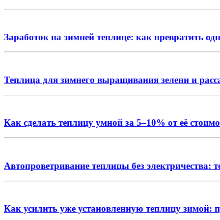
Заработок на зимней теплице: как превратить од
Теплица для зимнего выращивания зелени и расс
Как сделать теплицу умной за 5–10% от её стоим
Автопроветривание теплицы без электричества: 
Как усилить уже установленную теплицу зимой: 