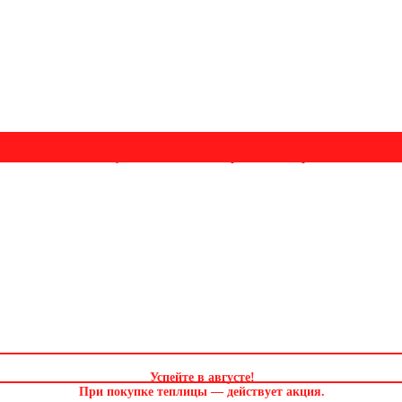
Успейте в августе! Скидка и подарок на выбор. Звоните!
Успейте в августе
!
При покупке теплицы — действует акция.