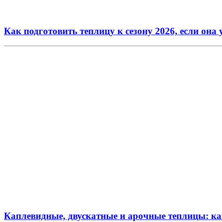
Как подготовить теплицу к сезону 2026, если она
Каплевидные, двускатные и арочные теплицы: к