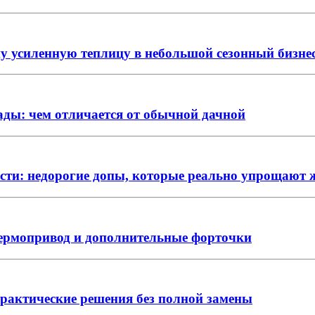
ну усиленную теплицу в небольшой сезонный бизне
ады: чем отличается от обычной дачной
ости: недорогие допы, которые реально упрощают 
термопривод и дополнительные форточки
практические решения без полной замены