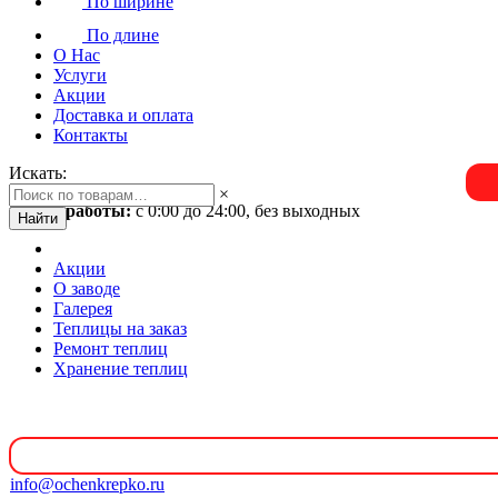
По ширине
По длине
О Нас
Услуги
Акции
Доставка и оплата
Контакты
Искать:
×
Время работы:
с 0:00 до 24:00, без выходных
Найти
Акции
О заводе
Галерея
Теплицы на заказ
Ремонт теплиц
Хранение теплиц
info@ochenkrepko.ru