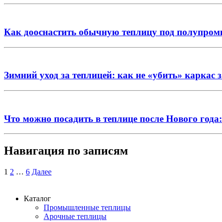
Как дооснастить обычную теплицу под полупром
Зимний уход за теплицей: как не «убить» каркас 
Что можно посадить в теплице после Нового года
Навигация по записям
1
2
…
6
Далее
Каталог
Промышленные теплицы
Арочные теплицы