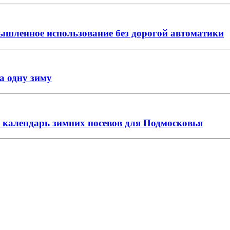
ышленное использование без дорогой автоматики
за одну зиму
: календарь зимних посевов для Подмосковья