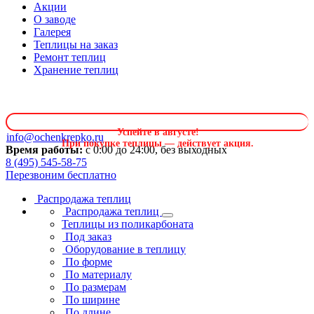
Акции
О заводе
Галерея
Теплицы на заказ
Ремонт теплиц
Хранение теплиц
Успейте в августе
!
info@ochenkrepko.ru
При покупке теплицы — действует акция.
Время работы:
с 0:00 до 24:00, без выходных
8 (495) 545-58-75
Перезвоним бесплатно
Распродажа теплиц
Распродажа теплиц
Теплицы из поликарбоната
Под заказ
Оборудование в теплицу
По форме
По материалу
По размерам
По ширине
По длине