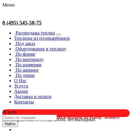
Меню
8 (495) 545-58-75
Распродажа теплиц
Теплицы из поликарбоната
Под заказ
Оборудование в теплицу
По форме
По материалу
По размерам
По ширине
По длине
О Нас
Услуги
Акции
Доставка и оплата
Контакты
Искать:
×
Успейте в августе! Скидка и подарок на выбор. Звоните!
Время работы:
с 0:00 до 24:00, без выходных
Найти