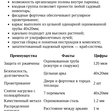
возможность организации полива внутри парника;
входная группа позволяет пронести любой садовый
инвентарь;
фасадные форточки обеспечивают регулярное
проветривание;
каркас выполнен из цельной одинарной оцинкованной
трубы 40х20мм;
идеально подходит для высоких растений;
защита от ультрафиолетовых лучей;
простая сборка и понятная инструкция в комплекте;
запатентованный надежный крепеж — краб-система.
Преимущества
Факты
Цифры
Оцинкованная труба
Защита от ржавчины
120 мкм
(изнутри и снаружи)
Безопасность,
Цельная арка
40х20мм
долговечность
Двери и форточки в торцах
Проветривание
2 шт
теплицы
Снятие нагрузки с
7 перемычек
40х20мм
поликарбоната
Качественный металл
Оцинкованная сталь
1.2 мм
Распределение
Расстояние между арками
1 м
нагрузки