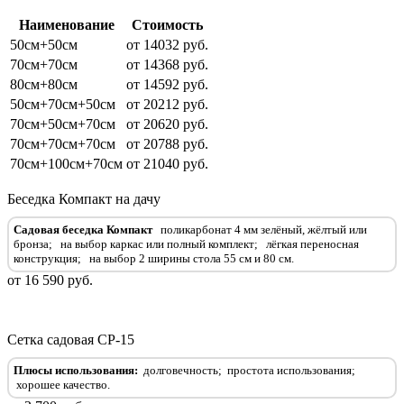
Наименование
Стоимость
50см+50см
от 14032 руб.
70см+70см
от 14368 руб.
80см+80см
от 14592 руб.
50см+70см+50см
от 20212 руб.
70см+50см+70см
от 20620 руб.
70см+70см+70см
от 20788 руб.
70см+100см+70см
от 21040 руб.
Беседка Компакт на дачу
Садовая беседка Компакт
поликарбонат 4 мм зелёный, жёлтый или
бронза;
на выбор каркас или полный комплект
;
лёгкая переносная
конструкция
;
на выбор 2 ширины стола 55 см и 80 см
.
от 16 590 руб.
Сетка садовая СР-15
Плюсы использования:
долговечность;
простота использования;
хорошее качество.