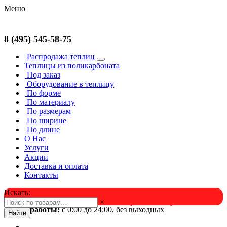
Меню
8 (495) 545-58-75
Распродажа теплиц
Теплицы из поликарбоната
Под заказ
Оборудование в теплицу
По форме
По материалу
По размерам
По ширине
По длине
О Нас
Услуги
Акции
Доставка и оплата
Контакты
Искать:
×
Успейте в августе! Скидка и подарок на выбор. Звоните!
Время работы:
с 0:00 до 24:00, без выходных
Найти