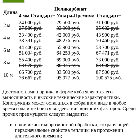
Поликарбонат
Длина
4 мм Стандарт+
Ультра-Премиум
Стандарт+
24 000 руб.
29 500 руб.
31 000 руб.
2 м
27 586 руб.
33 908 руб.
35 632 руб.
33 400 руб.
42 000 руб.
43 900 руб.
4 м
38 391 руб.
48 276 руб.
50 460 руб.
44 400 руб.
55 900 руб.
58 700 руб.
6 м
51 034 руб.
64 253 руб.
67 471 руб.
55 400 руб.
69 900 руб.
73 000 руб.
8 м
63 678 руб.
80 345 руб.
83 908 руб.
66 700 руб.
83 500 руб.
87 500 руб.
10 м
76 667 руб.
95 977 руб.
100 575 руб.
Достоинствами парника в форме куба являются его
выносливость и высокие технические характеристики.
Конструкция может оставаться в собранном виде в любое
время года и не боится воздействия внешних факторов. Среди
прочих преимуществ следует выделить:
наличие антикоррозионной обработки, сохраняющей
первоначальные свойства теплицы на протяжении
длительного времени;