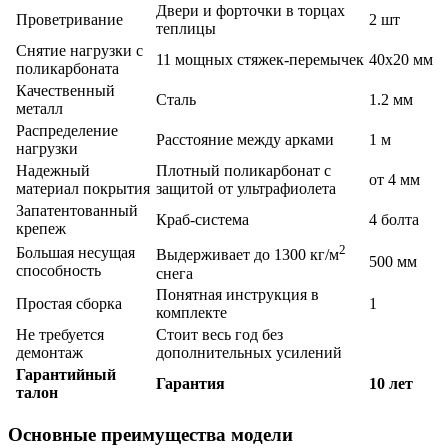
Двери и форточки в торцах
Проветривание
2 шт
теплицы
Снятие нагрузки с
11 мощных стяжек-перемычек
40х20 мм
поликарбоната
Качественный
Сталь
1.2 мм
металл
Распределение
Расстояние между арками
1 м
нагрузки
Надежный
Плотный поликарбонат с
от 4 мм
материал покрытия
защитой от ультрафиолета
Запатентованный
Краб-система
4 болта
крепеж
2
Большая несущая
Выдерживает до 1300 кг/м
500 мм
способность
снега
Понятная инструкция в
Простая сборка
1
комплекте
Не требуется
Стоит весь год без
демонтаж
дополнительных усилений
Гарантийный
Гарантия
10 лет
талон
Основные преимущества модели