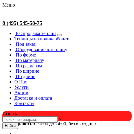
Меню
8 (495) 545-58-75
Распродажа теплиц
Теплицы из поликарбоната
Под заказ
Оборудование в теплицу
По форме
По материалу
По размерам
По ширине
По длине
О Нас
Услуги
Акции
Доставка и оплата
Контакты
Искать:
×
Успейте в августе! Скидка и подарок на выбор. Звоните!
Время работы:
с 0:00 до 24:00, без выходных
Найти