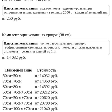
Плюсы использования:
долговечность;
держит уровень при
вспучивании земли;
комплект на теплицу 2000 р;
красивый внешний вид
от 250 руб.
Комплект оцинкованных грядок (38 см)
Плюсы использования:
точно рассчитаны под теплицу;
гофрированные стенки для прочности
;
ножки и стяжки включены в
стоимость
;
сегменты длиной до 1 м
.
от 14 032 руб.
Наименование
Стоимость
50см+50см
от 14032 руб.
70см+70см
от 14368 руб.
80см+80см
от 14592 руб.
50см+70см+50см
от 20212 руб.
70см+50см+70см
от 20620 руб.
70см+70см+70см
от 20788 руб.
70см+100см+70см
от 21040 руб.