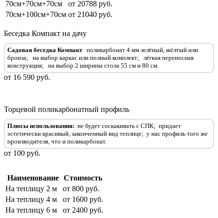
70см+70см+70см
от 20788 руб.
70см+100см+70см
от 21040 руб.
Беседка Компакт на дачу
Садовая беседка Компакт
поликарбонат 4 мм зелёный, жёлтый или
бронза;
на выбор каркас или полный комплект
;
лёгкая переносная
конструкция
;
на выбор 2 ширины стола 55 см и 80 см
.
от 16 590 руб.
Торцевой поликарбонатный профиль
Плюсы использования:
не будет соскакивать с СПК;
придает
эстетически красивый, законченный вид теплице;
у нас профиль того же
производителя, что и поликарбонат.
от 100 руб.
Наименование
Стоимость
На теплицу 2 м
от 800 руб.
На теплицу 4 м
от 1600 руб.
На теплицу 6 м
от 2400 руб.