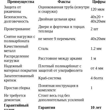
Преимущества
Факты
Цифры
Защита от
Оцинкованная труба (изнутри
120 мкм
ржавчины
и снаружи)
Безопасность,
40х20 +
Двойная цельная арка
долговечность
40х20мм
Двери и форточки в торцах
Проветривание
2 шт
теплицы
Снятие нагрузки с
не менее 9 перемычек
40х20мм
поликарбоната
Качественный
Сталь
1.2 мм
металл
Распределение
Расстояние между арками
1 м
нагрузки
Надежный
Плотный поликарбонат с
от 4 мм
материал покрытия
защитой от ультрафиолета
Запатентованный
Краб-система
4 болта
крепеж
Понятная инструкция в
Простая сборка
1
комплекте
Не требуется
Стоит весь год без
демонтаж
дополнительных усилений
Гарантийный
Гарантия
10 лет
талон