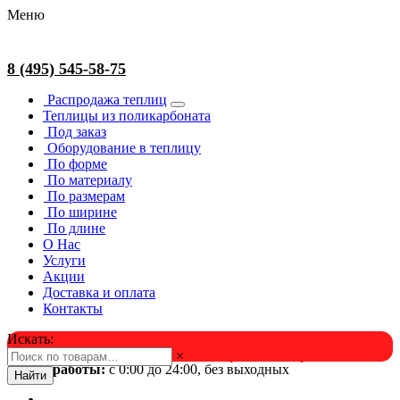
Меню
8 (495) 545-58-75
Распродажа теплиц
Теплицы из поликарбоната
Под заказ
Оборудование в теплицу
По форме
По материалу
По размерам
По ширине
По длине
О Нас
Услуги
Акции
Доставка и оплата
Контакты
Искать:
×
Успейте в августе! Скидка и подарок на выбор. Звоните!
Время работы:
с 0:00 до 24:00, без выходных
Найти