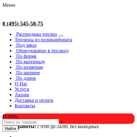
Меню
8 (495) 545-58-75
Распродажа теплиц
Теплицы из поликарбоната
Под заказ
Оборудование в теплицу
По форме
По материалу
По размерам
По ширине
По длине
О Нас
Услуги
Акции
Доставка и оплата
Контакты
Искать:
×
Успейте в августе! Скидка и подарок на выбор. Звоните!
Время работы:
с 0:00 до 24:00, без выходных
Найти