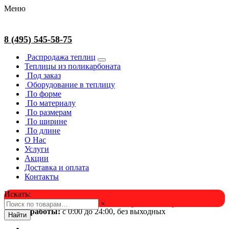
Меню
8 (495) 545-58-75
Распродажа теплиц
Теплицы из поликарбоната
Под заказ
Оборудование в теплицу
По форме
По материалу
По размерам
По ширине
По длине
О Нас
Услуги
Акции
Доставка и оплата
Контакты
Искать:
×
Успейте в августе! Скидка и подарок на выбор. Звоните!
Время работы:
с 0:00 до 24:00, без выходных
Найти