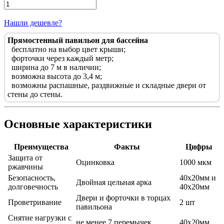
Рассчитать под ключ
Нашли дешевле?
Прямостенный павильон для бассейна
бесплатно на выбор цвет крыши;
форточки через каждый метр;
ширина до 7 м в наличии;
возможна высота до 3,4 м;
возможны распашные, раздвижные и складные двери от
стены до стены.
Основные характеристики
Преимущества
Факты
Цифры
Защита от
Оцинковка
1000 мкм
ржавчины
Безопасность,
40х20мм и
Двойная цельная арка
долговечность
40х20мм
Двери и форточки в торцах
Проветривание
2 шт
павильона
Снятие нагрузки с
не менее 7 перемычек
40х20мм