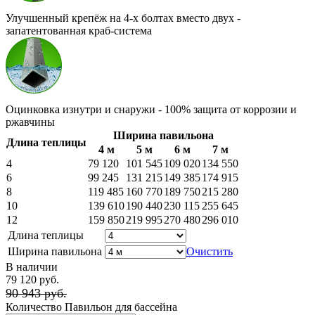
Улучшенный крепёж на 4-х болтах вместо двух -
запатентованная краб-система
Оцинковка изнутри и снаружи - 100% защита от коррозии и
ржавчины
Ширина павильона
Длина теплицы
4 м
5 м
6 м
7 м
4
79 120
101 545
109 020
134 550
6
99 245
131 215
149 385
174 915
8
119 485
160 770
189 750
215 280
10
139 610
190 440
230 115
255 645
12
159 850
219 995
270 480
296 010
Длина теплицы
Ширина павильона
Очистить
В наличии
79 120 руб.
90 943 руб.
Количество Павильон для бассейна