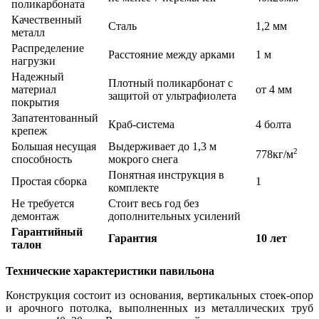
поликарбоната
Качественный
Сталь
1,2 мм
металл
Распределение
Расстояние между арками
1 м
нагрузки
Надежный
Плотный поликарбонат с
материал
от 4 мм
защитой от ультрафиолета
покрытия
Запатентованный
Краб-система
4 болта
крепеж
Большая несущая
Выдерживает до 1,3 м
2
778кг/м
способность
мокрого снега
Понятная инструкция в
Простая сборка
1
комплекте
Не требуется
Стоит весь год без
демонтаж
дополнительных усилений
Гарантийный
Гарантия
10 лет
талон
Технические характеристики павильона
Конструкция состоит из основания, вертикальных стоек-опор
и арочного потолка, выполненных из металлических труб