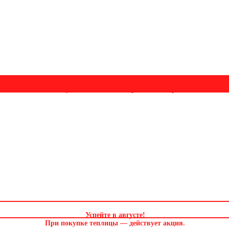
Успейте в августе! Скидка и подарок на выбор. Звоните!
Успейте в августе
!
При покупке теплицы — действует акция.