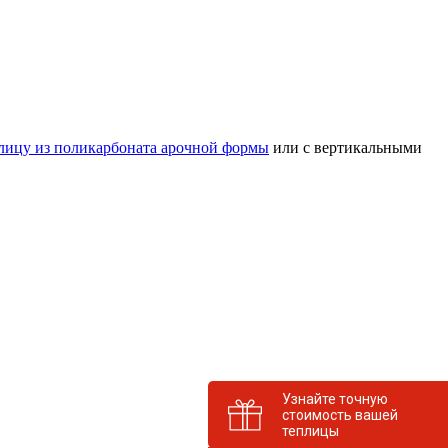
лицу из поликарбоната арочной формы
или с вертикальными
Узнайте точную
стоимость вашей
теплицы