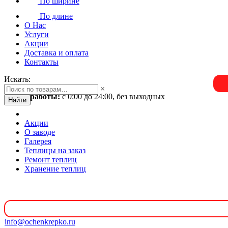
По ширине
По длине
О Нас
Услуги
Акции
Доставка и оплата
Контакты
Искать:
×
Время работы:
с 0:00 до 24:00, без выходных
Найти
Акции
О заводе
Галерея
Теплицы на заказ
Ремонт теплиц
Хранение теплиц
info@ochenkrepko.ru