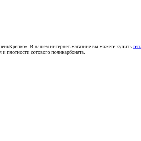
ОченьКрепко». В нашем интернет-магазине вы можете купить
теп
я и плотности сотового поликарбоната.