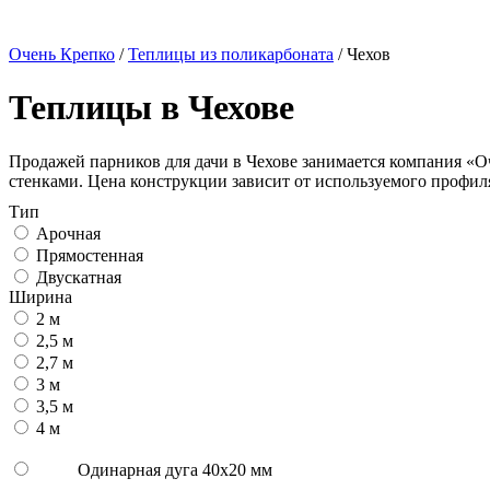
Очень Крепко
/
Теплицы из поликарбоната
/
Чехов
Теплицы в Чехове
Продажей парников для дачи в Чехове занимается компания «
стенками. Цена конструкции зависит от используемого профил
Тип
Арочная
Прямостенная
Двускатная
Ширина
2 м
2,5 м
2,7 м
3 м
3,5 м
4 м
Одинарная дуга 40х20 мм