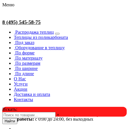
Меню
8 (495) 545-58-75
Распродажа теплиц
Теплицы из поликарбоната
Под заказ
Оборудование в теплицу
По форме
По материалу
По размерам
По ширине
По длине
О Нас
Услуги
Акции
Доставка и оплата
Контакты
Искать:
×
Успейте в августе! Скидка и подарок на выбор. Звоните!
Время работы:
с 0:00 до 24:00, без выходных
Найти