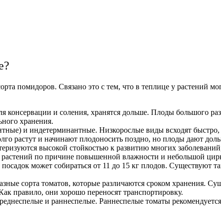
е?
а помидоров. Связано это с тем, что в теплице у растений мог
 консервации и соления, хранятся дольше. Плоды большого раз
ьного хранения.
нтные) и индетерминантные. Низкорослые виды всходят быстро,
го растут и начинают плодоносить поздно, но плоды дают доль
еризуются высокой стойкостью к развитию многих заболеваний,
у растений по причине повышенной влажности и небольшой цирк
осадок может собираться от 11 до 15 кг плодов. Существуют такж
ные сорта томатов, которые различаются сроком хранения. Сущ
 Как правило, они хорошо переносят транспортировку.
днеспелые и раннеспелые. Раннеспелые томаты рекомендуется в