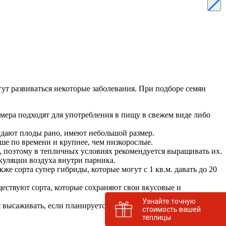
ут развиваться некоторые заболевания. При подборе семян
мера подходят для употребления в пищу в свежем виде либо
 дают плоды рано, имеют небольшой размер.
ше по времени и крупнее, чем низкорослые.
 поэтому в тепличных условиях рекомендуется выращивать их.
уляции воздуха внутри парника.
е сорта супер гибриды, которые могут с 1 кв.м. давать до 20
ествуют сорта, которые сохраняют свои вкусовые и
Узнайте точную
ысаживать, если планируется собрать за сезон не 1 урожай.
стоимость вашей
теплицы