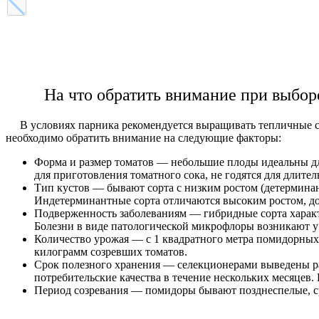
На что обратить внимание при выбор
В условиях парника рекомендуется выращивать тепличные сорт
необходимо обратить внимание на следующие факторы:
Форма и размер томатов — небольшие плоды идеальны для
для приготовления томатного сока, не годятся для длител
Тип кустов — бывают сорта с низким ростом (детермина
Индетерминантные сорта отличаются высоким ростом, дол
Подверженность заболеваниям — гибридные сорта характ
Болезни в виде патологической микрофлоры возникают 
Количество урожая — с 1 квадратного метра помидорных п
килограмм созревших томатов.
Срок полезного хранения — селекционерами выведены раз
потребительские качества в течение нескольких месяцев.
Период созревания — помидоры бывают позднеспелые, сре