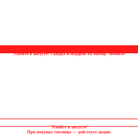
Успейте в августе! Скидка и подарок на выбор. Звоните!
Успейте в августе
!
При покупке теплицы — действует акция.