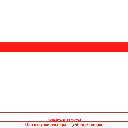
Успейте в августе! Скидка и подарок на выбор. Звоните!
Успейте в августе
!
При покупке теплицы — действует акция.