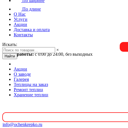
По ширине
По длине
О Нас
Услуги
Акции
Доставка и оплата
Контакты
Искать:
×
Время работы:
с 0:00 до 24:00, без выходных
Найти
Акции
О заводе
Галерея
Теплицы на заказ
Ремонт теплиц
Хранение теплиц
info@ochenkrepko.ru