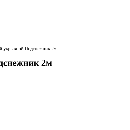
ой укрывной Подснежник 2м
дснежник 2м