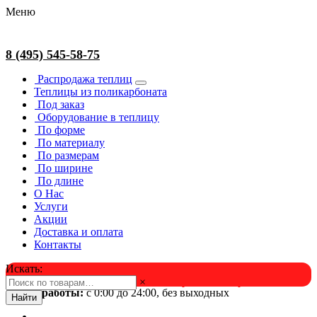
Меню
8 (495) 545-58-75
Распродажа теплиц
Теплицы из поликарбоната
Под заказ
Оборудование в теплицу
По форме
По материалу
По размерам
По ширине
По длине
О Нас
Услуги
Акции
Доставка и оплата
Контакты
Искать:
×
Успейте в августе! Скидка и подарок на выбор. Звоните!
Время работы:
с 0:00 до 24:00, без выходных
Найти